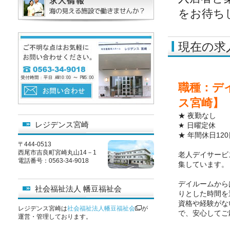
をお待ち
現在の求
職種：デ
ス宮崎】
★ 夜勤なし
レジデンス宮崎
★ 日曜定休
★ 年間休日12
〒444-0513
西尾市吉良町宮崎丸山14－1
老人デイサービ
電話番号：0563-34-9018
集しています。
デイルームから
社会福祉法人 幡豆福祉会
りとした時間を
資格や経験がな
レジデンス宮崎は
社会福祉法人幡豆福祉会
が
で、安心してご
運営・管理しております。