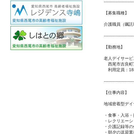
--------------------
【募集職種】
介護職員（嘱託
--------------------
【勤務地】
老人デイサービ
西尾市吉良町宮
利用定員：18
--------------------
【仕事内容】
地域密着型デイ
・食事・入浴・
・レクリエーシ
・介護記録等の
・朝夕の送迎業