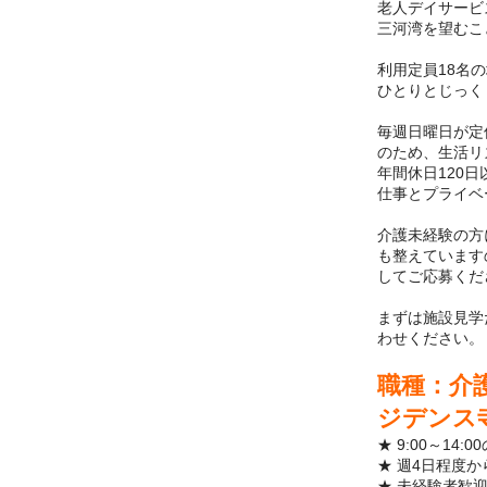
老人デイサービ
三河湾を望むこ
利用定員18名
ひとりとじっく
毎週日曜日が定
のため、生活リ
年間休日120
仕事とプライベ
介護未経験の方
も整えています
してご応募くだ
まずは施設見学
わせください。
職種：介
ジデンス
★ 9:00～14
★ 週4日程度
★ 未経験者歓